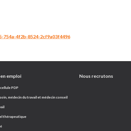
5-754a-4f2b-8524-2cf9a03f4496
 en emploi
Nous recrutons
 cellule PDP
oin, médecin du travail et médecin conseil
ail
el thérapeutique
ré