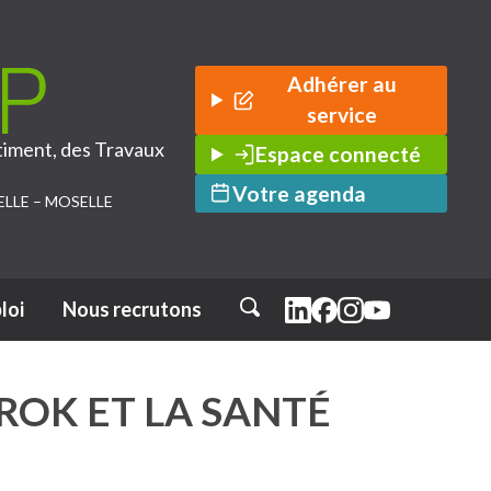
Adhérer au
service
timent, des Travaux
Espace connecté
Votre agenda
ELLE – MOSELLE
loi
Nous recrutons
Rechercher
AROK ET LA SANTÉ