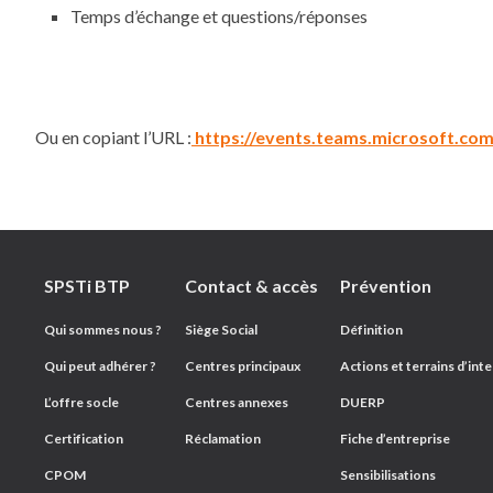
Temps d’échange et questions/réponses
Ou en copiant l’URL :
https://events.teams.microsoft.c
SPSTi BTP
Contact & accès
Prévention
Plan du site
Qui sommes nous ?
Siège Social
Définition
Qui peut adhérer ?
Centres principaux
Actions et terrains d’int
L’offre socle
Centres annexes
DUERP
Certification
Réclamation
Fiche d’entreprise
CPOM
Sensibilisations