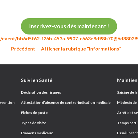
Inscrivez-vous dès maintenant !
om/event/bb6d5f62-f26b-453a-9907-c663e8d98b70@6d88029
Précédent
Afficher la rubrique "Informations"
Suivi en Santé
Passer au contenu
Maintien
Déclaration des risques
Saisine de la
ervention
Attestation d’absence de contre-indication médicale
Médecin de s
Fiches de poste
Arrêt de trav
Types de visite
Temps parti
Examens médicaux
Essai Encad