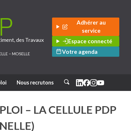
Adhérer au
service
timent, des Travaux
Espace connecté
Votre agenda
ELLE – MOSELLE
loi
Nous recrutons
Rechercher
PLOI – LA CELLULE PDP
NELLE)