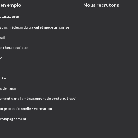
 en emploi
Nous recrutons
 cellule PDP
oin, médecin du travail et médecin conseil
ail
el thérapeutique
ré
dité
 de liaison
ent dans l’aménagement de poste au travail
n professionnelle / Formation
ccompagnement