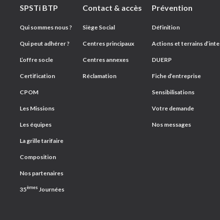
SPSTi BTP
Contact & accès
Prévention
Plan du site
Qui sommes nous ?
Siège Social
Définition
Qui peut adhérer ?
Centres principaux
Actions et terrains d’int
L’offre socle
Centres annexes
DUERP
Certification
Réclamation
Fiche d’entreprise
CPOM
Sensibilisations
Les Missions
Votre demande
Les équipes
Nos messages
La grille tarifaire
Composition
Nos partenaires
èmes
35
Journées