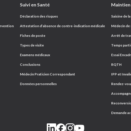
Suivi en Santé
Passer au contenu
Maintien
Déclaration des risques
Saisine de la
ervention
Attestation d’absence de contre-indication médicale
Médecin de s
Fiches de poste
Arrêt de trav
Types de visite
Temps parti
Examens médicaux
Essai Encad
Conclusions
RQTH
Médecin Praticien Correspondant
IPP et Invali
Données personnelles
Rendez-vous
Accompagnem
Reconversio
Demande a