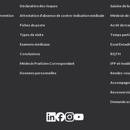
Déclaration des risques
Saisine de la
ervention
Attestation d’absence de contre-indication médicale
Médecin de s
Fiches de poste
Arrêt de trav
Types de visite
Temps parti
Examens médicaux
Essai Encad
Conclusions
RQTH
Médecin Praticien Correspondant
IPP et Invali
Données personnelles
Rendez-vous
Accompagnem
Reconversio
Demande a