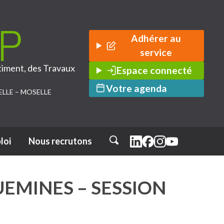
Adhérer au
service
timent, des Travaux
Espace connecté
Votre agenda
ELLE – MOSELLE
loi
Nous recrutons
Rechercher
UEMINES – SESSION