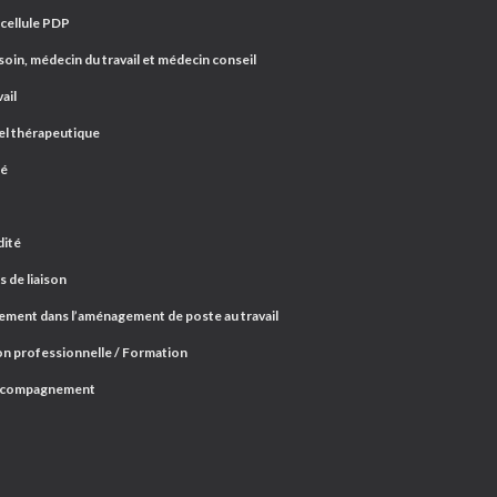
 cellule PDP
oin, médecin du travail et médecin conseil
ail
el thérapeutique
ré
dité
 de liaison
ent dans l’aménagement de poste au travail
n professionnelle / Formation
ccompagnement