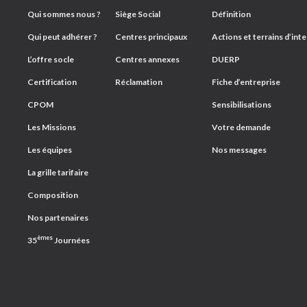
Qui sommes nous ?
Siège Social
Définition
Qui peut adhérer ?
Centres principaux
Actions et terrains d’int
L’offre socle
Centres annexes
DUERP
Certification
Réclamation
Fiche d’entreprise
CPOM
Sensibilisations
Les Missions
Votre demande
Les équipes
Nos messages
La grille tarifaire
Composition
Nos partenaires
èmes
35
Journées