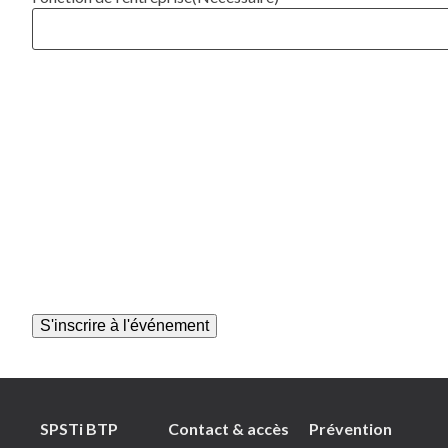
SPSTi BTP
Contact & accès
Prévention
Plan du site