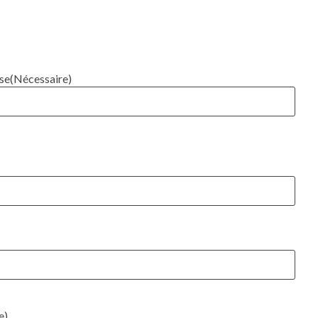
ise
(Nécessaire)
e)