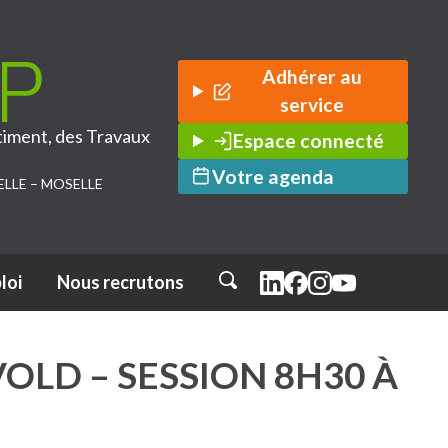
Adhérer au
service
timent, des Travaux
Espace connecté
Votre agenda
ELLE – MOSELLE
loi
Nous recrutons
Rechercher
OLD – SESSION 8H30 À