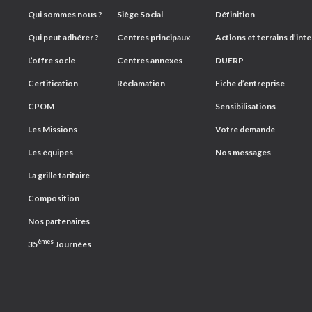
Qui sommes nous ?
Siège Social
Définition
Qui peut adhérer ?
Centres principaux
Actions et terrains d’int
L’offre socle
Centres annexes
DUERP
Certification
Réclamation
Fiche d’entreprise
CPOM
Sensibilisations
Les Missions
Votre demande
Les équipes
Nos messages
La grille tarifaire
Composition
Nos partenaires
èmes
35
Journées