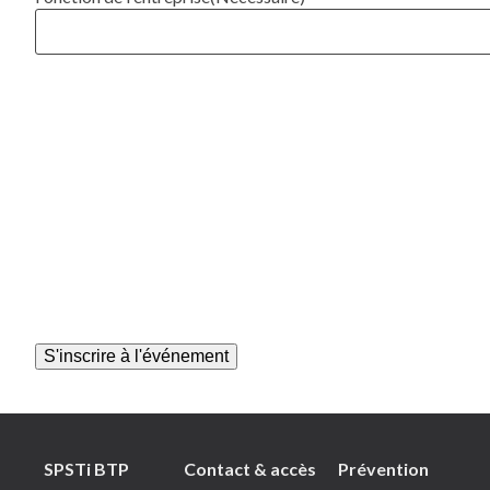
SPSTi BTP
Contact & accès
Prévention
Plan du site