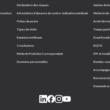
Déclaration des risques
Saisine de la
ervention
Attestation d’absence de contre-indication médicale
Médecin de s
Fiches de poste
Arrêt de trav
Types de visite
Temps parti
Examens médicaux
Essai Encad
Conclusions
RQTH
Médecin Praticien Correspondant
IPP et Invali
Données personnelles
Rendez-vous
Accompagnem
Reconversio
Demande a