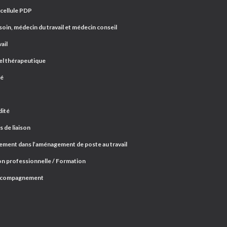
 cellule PDP
oin, médecin du travail et médecin conseil
ail
el thérapeutique
ré
dité
 de liaison
ent dans l’aménagement de poste au travail
n professionnelle / Formation
ccompagnement