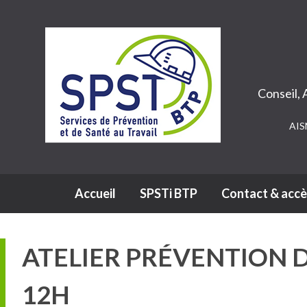
Conseil,
AIS
Navigation principale
Accueil
SPSTi BTP
Contact & accè
ATELIER PRÉVENTION D
12H