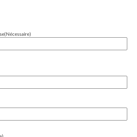
ise
(Nécessaire)
e)