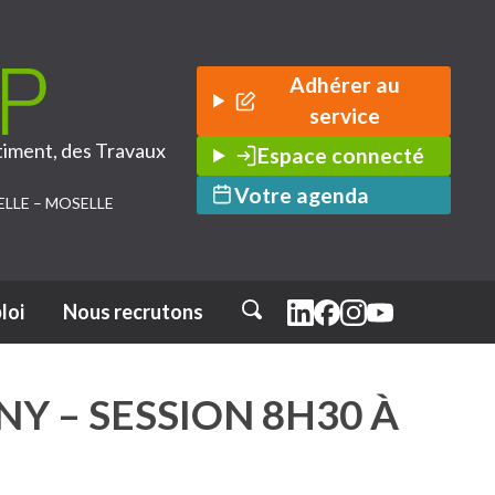
Adhérer au
service
timent, des Travaux
Espace connecté
Votre agenda
ELLE – MOSELLE
loi
Nous recrutons
Rechercher
Y – SESSION 8H30 À