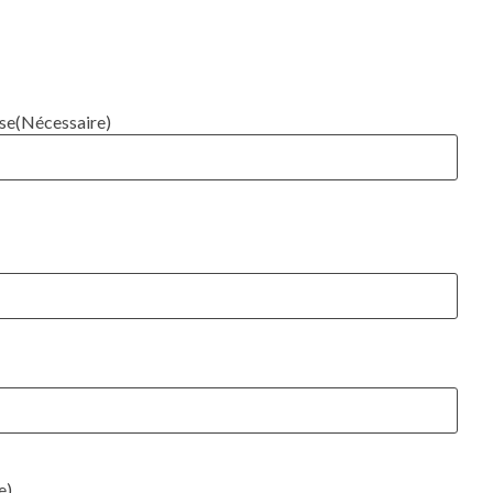
ise
(Nécessaire)
e)