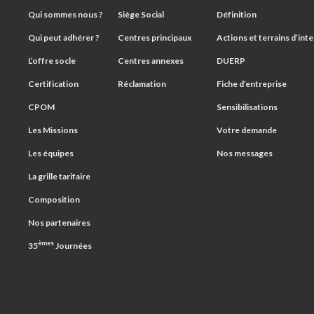
Qui sommes nous ?
Siège Social
Définition
Qui peut adhérer ?
Centres principaux
Actions et terrains d’int
L’offre socle
Centres annexes
DUERP
Certification
Réclamation
Fiche d’entreprise
CPOM
Sensibilisations
Les Missions
Votre demande
Les équipes
Nos messages
La grille tarifaire
Composition
Nos partenaires
èmes
35
Journées