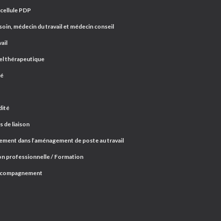
 cellule PDP
oin, médecin du travail et médecin conseil
ail
el thérapeutique
ré
dité
 de liaison
ent dans l’aménagement de poste au travail
n professionnelle / Formation
ccompagnement