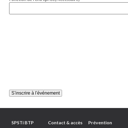
SPSTi BTP
Contact & accès
Prévention
Plan du site