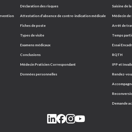
Déclaration des risques
Saisine de la
ervention
Attestation d’absence de contre-indication médicale
Médecin de s
Fiches de poste
Arrêt de trav
Types de visite
Temps parti
Examens médicaux
Essai Encad
Conclusions
RQTH
Médecin Praticien Correspondant
IPP et Invali
Données personnelles
Rendez-vous
Accompagnem
Reconversio
Demande a