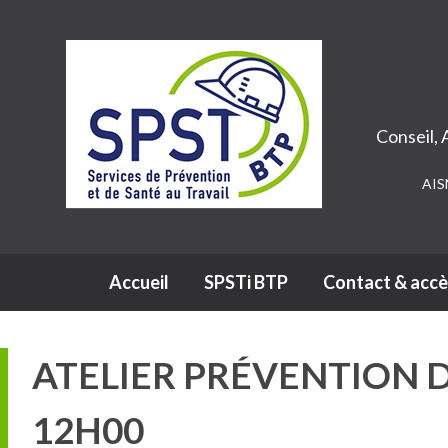
Conseil,
AIS
Navigation principale
Accueil
SPSTi BTP
Contact & accè
ATELIER PRÉVENTION D
12H00